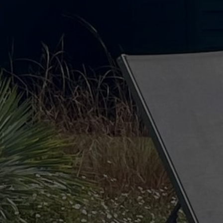
Nos
i
réalisations
Nos services